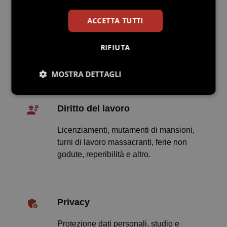
Diritto di famiglia
ACCETTA TUTTI
Doveri e diritti, solidarietà familiare,
RIFIUTA
matrimonio, potestà genitoriale,
separazione e divorzio e altro.
MOSTRA DETTAGLI
Necessari
Statistici
Marketing
Diritto del lavoro
Licenziamenti, mutamenti di mansioni,
Preferenze
turni di lavoro massacranti, ferie non
godute, reperibilità e altro.
Privacy
Necessari
Statistici
Marketing
Preferenze
Protezione dati personali, studio e