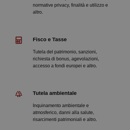
normative privacy, finalità e utilizzo e
I cookie necessari contribuiscono a rendere fruibile il
sito web abilitandone funzionalità di base quali la
altro.
navigazione sulle pagine e l'accesso alle aree
protette del sito. Il sito web non è in grado di
funzionare correttamente senza questi cookie.
Nome
Fornitore / Dominio
Scadenza
Fisco e Tasse
ps_abtest_uid
www.quotidianosanitaclub.it
1 anno
Tutela del patrimonio, sanzioni,
richiesta di bonus, agevolazioni,
accesso a fondi europei e altro.
Tutela ambientale
_tteu
www.quotidianosanitaclub.it
1 anno 1
mese
Inquinamento ambientale e
atmosferico, danni alla salute,
CookieScriptConsent
5 mesi 3
CookieScript
settiman
.quotidianosanitaclub.it
risarcimenti patrimoniali e altro.
Google Privacy Policy