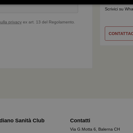
WhatsAp
Statistici
Marketing
Scrivici su Wha
sulla privacy
ex art. 13 del Regolamento.
CONTATTAC
Necessari
Statistici
Marketing
Preferenze
tribuiscono a rendere fruibile il sito web abilitandone funzionalità di base quali la nav
protette del sito. Il sito web non è in grado di funzionare correttamente senza questi coo
Fornitore / Dominio
Scadenza
Descrizione
www.quotidianosanitaclub.it
1 anno
Memorizza un identificativo casua
utilizzato esclusivamente per mant
l’assegnazione dell’utente a una del
A/B.
www.quotidianosanitaclub.it
1 anno 1
mese
nt
5 mesi 3
Questo cookie viene utilizzato dal 
CookieScript
settimane
Script.com per ricordare le prefere
.quotidianosanitaclub.it
diano Sanità Club
Contatti
cookie dei visitatori. È necessario c
cookie di Cookie-Script.com funzio
Via G.Motta 6, Balerna CH