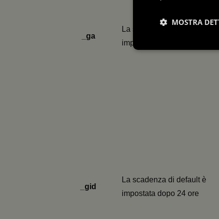
MOSTRA DET
La scadenza di default è
_ga
impostata dopo 2 anni
Necessari
I cookie necessari con
e l'accesso alle aree 
Nome
ps_abtest_uid
La scadenza di default è
_gid
impostata dopo 24 ore
_tteu