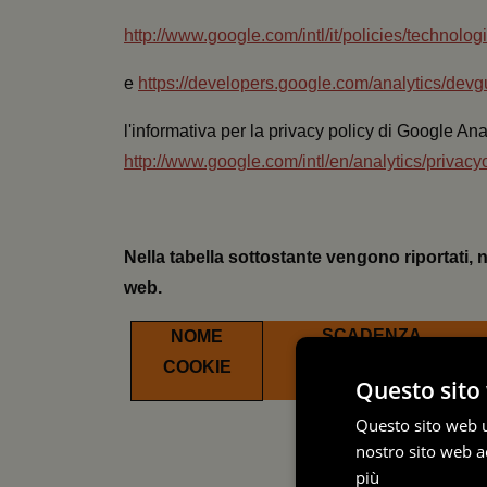
http://www.google.com/intl/it/policies/technolog
e
https://developers.google.com/analytics/devg
l'informativa per la privacy policy di Google Anal
http://www.google.com/intl/en/analytics/privacy
Nella tabella sottostante vengono riportati, n
web.
SCADENZA
NOME
PREDEFINITA
COOKIE
Questo sito 
Questo sito web ut
nostro sito web ac
più