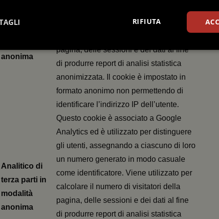
un numero generato in modo casuale
Analitico di
RIFIUTA
TAGLI
ACC
come identificatore. Viene utilizzato per
terza parti in
calcolare il numero di visitatori della
modalità
pagina, delle sessioni e dei dati al fine
Statistici
Marketing
anonima
di produrre report di analisi statistica
anonimizzata.
Il cookie è impostato in
formato anonimo non permettendo di
identificare l’indirizzo IP dell’utente.
Questo cookie è associato a Google
Necessari
Statistici
Marketing
Preferenze
Analytics ed è utilizzato per distinguere
tribuiscono a rendere fruibile il sito web abilitandone funzionalità di base quali la nav
gli utenti, assegnando a ciascuno di loro
protette del sito. Il sito web non è in grado di funzionare correttamente senza questi coo
un numero generato in modo casuale
Fornitore / Dominio
Scadenza
Descrizione
Analitico di
come identificatore. Viene utilizzato per
www.quotidianosanitaclub.it
1 anno
Memorizza un identificativo casua
terza parti in
utilizzato esclusivamente per mant
calcolare il numero di visitatori della
l’assegnazione dell’utente a una del
modalità
A/B.
pagina, delle sessioni e dei dati al fine
anonima
www.quotidianosanitaclub.it
1 anno 1
di produrre report di analisi statistica
mese