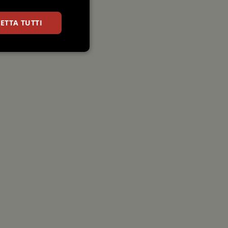
ETTA TUTTI
Preferenze
igazione sulle pagine
kie.
le e anonimo
enere coerente
le versioni del test