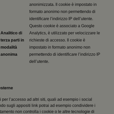
anonimizzata. Il cookie è impostato in
nt
5 mesi 3
Questo cookie viene utilizzato dal 
CookieScript
settimane
Script.com per ricordare le prefere
.quotidianosanitaclub.it
formato anonimo non permettendo di
cookie dei visitatori. È necessario c
cookie di Cookie-Script.com funzio
identificare l’indirizzo IP dell’utente.
Google Privacy Policy
29 minuti
Questo cookie viene utilizzato per 
Cloudflare Inc.
Questo cookie è associato a Google
59
umani e bot. Ciò è vantaggioso per i
.hs-analytics.net
secondi
di effettuare rapporti validi sull'uti
Analitico di
Analytics, è utilizzato per velocizzare le
Web.
terza parti in
richieste di accesso
. Il cookie è
9
.certid.it
1 anno
Preserva lo stato dell'utente tra le 
per migliorare le prestazioni del si
modalità
impostato in formato anonimo non
979
.certid.it
Sessione
Preserva lo stato dell'utente tra le 
anonima
permettendo di identificare l’indirizzo IP
per migliorare le prestazioni del si
dell’utente.
29 minuti
Questo cookie viene utilizzato per 
Cloudflare Inc.
59
umani e bot. Ciò è vantaggioso per i
.hubspot.com
secondi
di effettuare rapporti validi sull'uti
Web.
www.quotidianosanitaclub.it
Sessione
Questo cookie viene utilizzato dal 
interagire con altre componenti app
esterne
29 minuti
Questo cookie viene utilizzato per 
Cloudflare Inc.
58
umani e bot. Ciò è vantaggioso per i
.hs-scripts.com
 per l’accesso ad altri siti, quali ad esempio i social
secondi
di effettuare rapporti validi sull'uti
Web.
o sugli appositi link potrai ad esempio condividere i
www.quotidianosanitaclub.it
Sessione
attamento non controlla i cookie o le altre tecnologie di