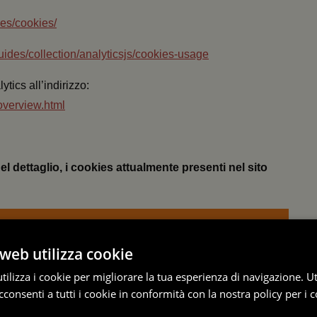
ies/cookies/
uides/collection/analyticsjs/cookies-usage
ytics all’indirizzo:
overview.html
el dettaglio, i cookies attualmente presenti nel sito
TIPO
DESCRIZIONE COOKIE
web utilizza cookie
Questo cookie è associato a Google
ilizza i cookie per migliorare la tua esperienza di navigazione. Ut
Analytics ed è utilizzato per distinguere
consenti a tutti i cookie in conformità con la nostra policy per i c
gli utenti, assegnando a ciascuno di loro