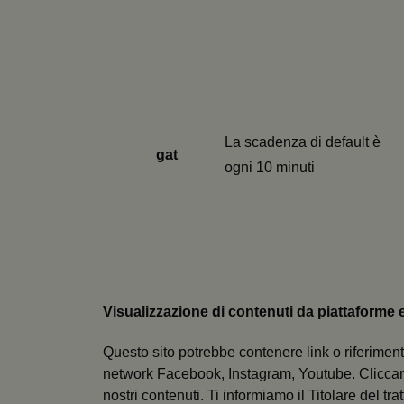
CookieScriptConse
__cf_bm
La scadenza di default è
visid_incap_292197
_gat
ogni 10 minuti
incap_ses_537_2921
__cf_bm
next-token
Visualizzazione di contenuti da piattaforme 
__cf_bm
Questo sito potrebbe contenere link o riferimenti
network Facebook, Instagram, Youtube. Cliccand
_tteus
nostri contenuti. Ti informiamo il Titolare del tr