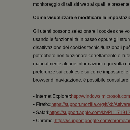
monitoraggio di tali siti web ai quali la presente
__cf_bm
Come visualizzare e modificare le impostazi
ps_profile_variant
Gli utenti possono selezionare i cookies che vogli
usando le funzionalità in basso oppure gli strume
__cf_bm
disattivazione dei cookies tecnici/funzionali pu
potrebbero non funzionare correttamente e l’ute
manualmente alcune informazioni ogni volta che 
__cf_bm
preferenze sui cookies e su come impostare le p
browser di navigazione, è possibile consultare le
__cf_bm
• Internet Explorer:
http://windows.microsoft.com/
• Firefox:
https://support.mozilla.org/it/kb/Att
__cf_bm
• Safari:
https://support.apple.com/kb/PH17191?
• Chrome:
https://support.google.com/chrome/
authorization