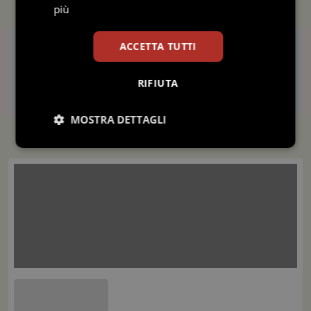
più
Gli ultimi E-Book
ACCETTA TUTTI
Dettagli del Corso
Acido o base? L'equilibrio vitale per l'uomo – 5 ECM
Il corso di formazione descrive i principi base di una corretta alimenta
Caricamento...
RIFIUTA
Gusto è Salute - Gli alimenti giusti per liberarsi dalla celluli
MOSTRA DETTAGLI
Il corso di formazione offre gli strumenti tecnici e pratici per contrastar
Necessari
Statistici
Marketing
Il farmacista del domani: sfide e opportunità
Il corso di formazione espone le sfide poste al farmacista del doman
Preferenze
Necessari
Statistici
Marketing