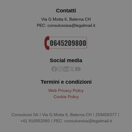
Contatti
Via G.Motta 6, Balerna CH
PEC: consulcesisa@legalmail.it
__cf_bm
29 minuti
Cloudflare Inc.
58
.hs-scripts.com
secondi
Social media
Termini e condizioni
_tteus
www.quotidianosanitaclub.it
Sessione
Web Privacy Policy
__cf_bm
29 minuti
Cloudflare Inc.
Cookie Policy
59
.info.quotidianosanitaclub.it
secondi
Consulcesi SA
Via G.Motta 6, Balerna CH
259458377
+41 916952060
PEC: consulcesisa@legalmail.it