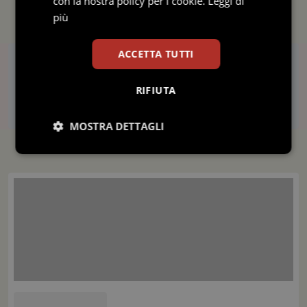
con la nostra policy per i cookie.
Leggi di
più
Gli ultimi Film Formazione
ACCETTA TUTTI
Dettagli del Corso
Vincere le dipendenze con la medicina cinese: guarda il 
Il film formazione ha l’obiettivo di fornire la conoscenza dei principi 
RIFIUTA
Caricamento...
MOSTRA DETTAGLI
Guarda il film formazione "Storage" sui disturbi dello spet
Il film formazione ha l’obiettivo fornire informazioni generali sui dist
Necessari
Statistici
Marketing
Interagire con il paziente sordo in situazione normale e di
Dopo la visione del film formazione, segui il Corso ECM, al termine d
Preferenze
Necessari
Statistici
Marketing