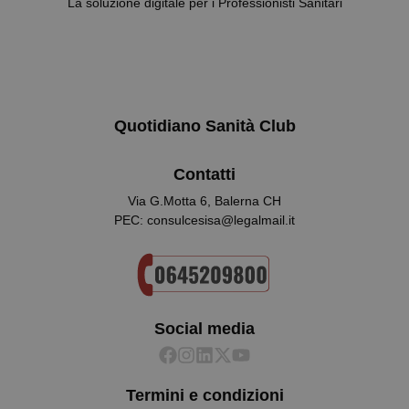
La soluzione digitale per i Professionisti Sanitari
Necessari
Statistici
Marketing
Preferenze
Quotidiano Sanità Club
I cookie necessari contribuiscono a rendere fruibile il
sito web abilitandone funzionalità di base quali la
navigazione sulle pagine e l'accesso alle aree
protette del sito. Il sito web non è in grado di
Contatti
funzionare correttamente senza questi cookie.
Via G.Motta 6, Balerna CH
Nome
Fornitore / Dominio
Scadenza
PEC: consulcesisa@legalmail.it
ps_abtest_uid
www.quotidianosanitaclub.it
1 anno
Social media
Termini e condizioni