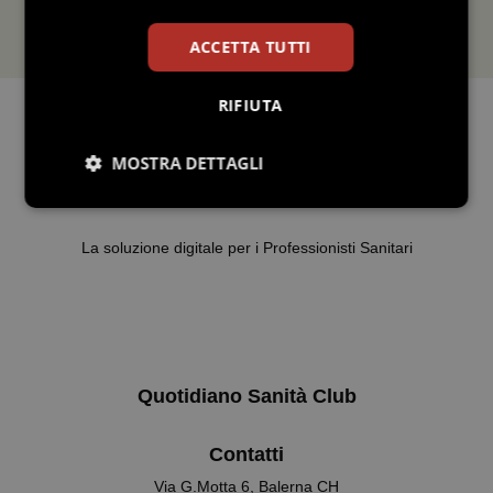
ACCETTA TUTTI
RIFIUTA
MOSTRA DETTAGLI
Necessari
Statistici
Marketing
La soluzione digitale per i Professionisti Sanitari
Preferenze
Quotidiano Sanità Club
Necessari
Statistici
Marketing
Contatti
Preferenze
Via G.Motta 6, Balerna CH